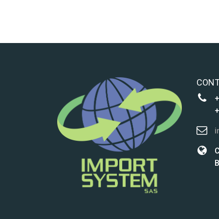
CON
+
+
i
C
B